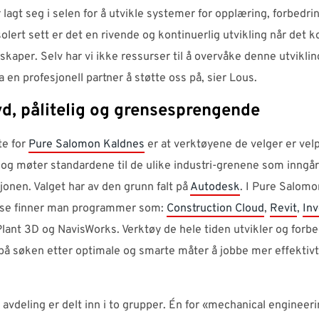
r lagt seg i selen for å utvikle systemer for opplæring, forbedri
Isolert sett er det en rivende og kontinuerlig utvikling når det 
dskaper. Selv har vi ikke ressurser til å overvåke denne utvikli
ha en profesjonell partner å støtte oss på, sier Lous.
d, pålitelig og grensesprengende
te for
Pure Salomon Kaldnes
er at verktøyene de velger er vel
og møter standardene til de ulike industri-grenene som inngår
onen. Valget har av den grunn falt på
Autodesk
. I Pure Salomo
se finner man programmer som:
Construction Cloud
,
Revit
,
Inv
Plant 3D og NavisWorks. Verktøy de hele tiden utvikler og forb
på søken etter optimale og smarte måter å jobbe mer effektivt
avdeling er delt inn i to grupper. Én for «mechanical enginee