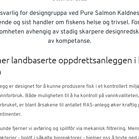
nsvarlig for designgruppa ved Pure Salmon Kaldnes
vende og sist handler om fiskens helse og trivsel. F
ksomheten avhengig av stadig skarpere designredsk
av kompetanse.
er landbaserte oppdrettsanleggen i 
n
gg er designet for å kunne produsere fisk i et kontrollert mil
nnforbruk. Både muligheten til å ha kontroll på vannkvaliteten
rbruket, er blant årsakene til antallet RAS-anlegg øker kraftig 
ntinenter.
runde fjerner vi avføring og spillfôr via mekanisk filtrering. M
terier - holdt i såkalte bioreaktorer - hjelper oss å bryte ned