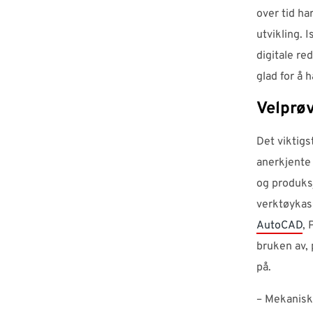
over tid ha
utvikling. 
digitale re
glad for å 
Velprøv
Det viktigs
anerkjente 
og produksj
verktøykas
AutoCAD
, 
bruken av, 
på.
– Mekanisk 