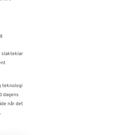
og
 slakteklar
ent
g teknologi
ed dagens
åde når det
.