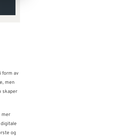
i form av
ne, men
m skaper
, mer
digitale
ørste og