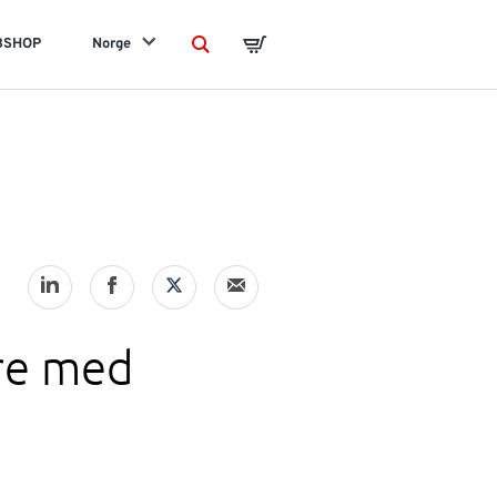
BSHOP
Norge
Search
Basket
re med