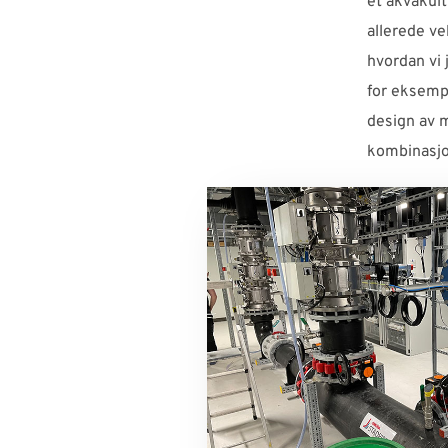
et akvakult
allerede ve
hvordan vi 
for eksempe
design av m
kombinasjo