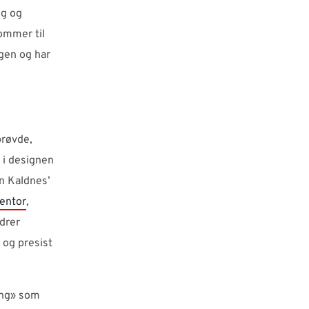
ng og
kommer til
ngen og har
prøvde,
 i designen
n Kaldnes’
entor
,
edrer
 og presist
ring» som