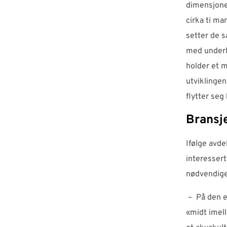
dimensjone
cirka ti m
setter de 
med underl
holder et m
utviklingen
flytter seg
Bransj
Ifølge avde
interessert
nødvendige
– På den en
«midt imell