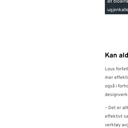
alt bioav
ugjenkallel
Kan ald
Lous fortel
mer effekti
også i for
designverk
– Det er al
effektivt s
verktøy avg