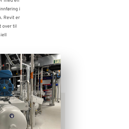
rer med en
nnføring i
. Revit er
 over til
iell