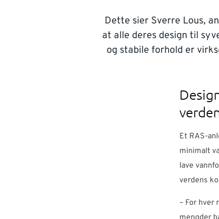
Dette sier Sverre Lous, a
at alle deres design til sy
og stabile forhold er vir
Design
verde
Et RAS-anle
minimalt va
lave vannfo
verdens ko
– For hver 
mengder bak