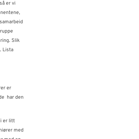
å er vi
onentene,
 samarbeid
gruppe
ing. Slik
. Lista
rer er
 de har den
er litt
eniører med