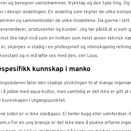
rer og beregner vannstrømmer, trykktap og den type ting. Og s
ann i design-avdelingen. En avdeling som tegner de ulike komp
sammen og sammenholder de ulike modellene. Da gjerne i tett
everandører, produsenter og kunder. Jeg tør påstå at vi som 
inst like høyt nivå som en hvilken som helst annen teknisk nær
 er, skjerpes vi stadig i en profesjonell og vitenskapelig retning
 konstant og vi må løfte oss med den, sier Lous.
espesifikk kunnskap i manko
lingslederen fører den stadige utviklingen til at mange ingeniø
 i å jobbe med aqua-kultur, men samtidig er det ikke er gitt at
 kunnskapen i utgangspunktet.
e siden er vi ikke olje&gass. Ei heller bygg eller samferdsel. Vi 
om.» For en ung bransje er det ikke bare å plukke erfarne ing