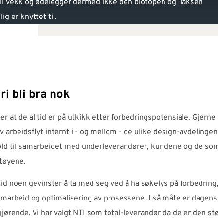
fall vekk og ødelegger dermed ikke den biotopen og laksen
ig er knyttet til.
ri bli bra nok
ler at de alltid er på utkikk etter forbedringspotensiale. Gjerne 
v arbeidsflyt internt i - og mellom - de ulike design-avdelinge
hold til samarbeidet med underleverandører, kundene og de so
tøyene.
ltid noen gevinster å ta med seg ved å ha søkelys på forbedring
amarbeid og optimalisering av prosessene. I så måte er dagens 
jørende. Vi har valgt NTI som total-leverandør da de er den st