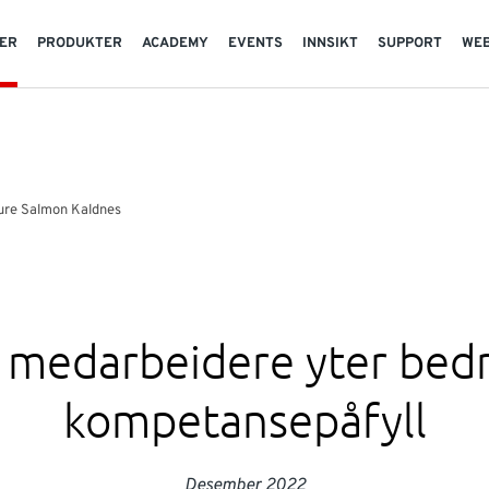
TER
PRODUKTER
ACADEMY
EVENTS
INNSIKT
SUPPORT
WE
ure Salmon Kaldnes
e medarbeidere yter bed
kompetansepåfyll
Desember 2022