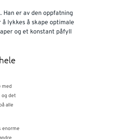
. Han er av den oppfatning
or å lykkes å skape optimale
aper og et konstant påfyll
hele
jø med
, og det
på alle
ens enorme
 andre