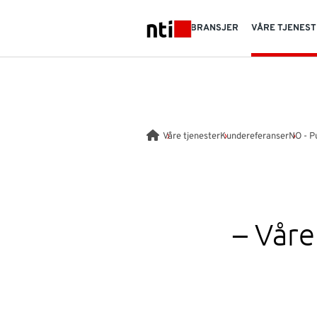
Skip to main content
BRANSJER
VÅRE TJENES
NTI logo
Våre tjenester
Kundereferanser
NO - P
– Vår