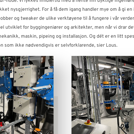
ur-hode. Vi lykkes imidlertid med å hente inn dyktige ingeniø
kket nysgjerrighet. For å få dem igang handler mye om å gi en i
jobber og tweaker de ulike verktøyene til å fungere i vår verden
l utviklet for byggingeniører og arkitekter, men når vi drar det
ekanikk, maskin, pipeing og installasjon. Og dét er en litt spes
n som ikke nødvendigvis er selvforklarende, sier Lous.