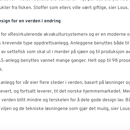
kter fra fisken. Stoffer som ellers ville vært giftige, sier Lous.
esign for en verden i endring
 for «Resirkulerende akvakultursystemer» og er en moderne 
k krevende type oppdrettsanlegg. Anleggene benyttes både til
av settefisk som skal ut i merder på sjøen og til produksjon av
RAS-anlegg benyttes vannet mange ganger. Helt opp til 98 pros
s.
 anlegg for vår eier flere steder i verden, basert på løsninger o
levert, og fortsatt leverer, til det norske hjemmemarkedet. M
 verden blitt mindre og terskelen for å dele gode design lav. B
viljen og de tekniske løsningene som gjør det mulig, sier Lous