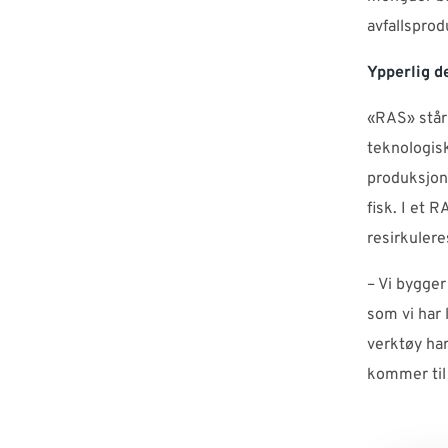
avfallsprodu
Ypperlig d
«RAS» står
teknologis
produksjon 
fisk. I et 
resirkulere
– Vi bygger
som vi har 
verktøy har
kommer til 