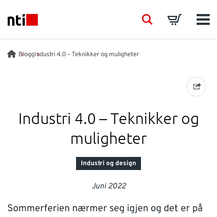
Skip to main content
NTI logo
Search
Basket
Men
BRANSJER
Blogg
Industri 4.0 – Teknikker og muligheter
VÅRE TJENESTER
PRODUKTER
Industri 4.0 – Teknikker og
muligheter
ACADEMY
Industri og design
EVENTS
Juni 2022
INNSIKT
Sommerferien nærmer seg igjen og det er på