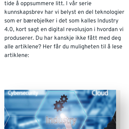
tide å oppsummere litt. I vår serie
SUPPORT
kunnskapsbrev har vi belyst en del teknologier
som er bærebjelker i det som kalles Industry
WEBSHOP
4.0, kort sagt en digital revolusjon i hvordan vi
produserer. Du har kanskje ikke fått med deg
Kontakt
alle artiklene? Her får du muligheten til å lese
artiklene:
Support: 482 04 400 (
support-no@nti-group.com
)
Sentralbord: 482 03 300 (
post-no@nti-group.com
)
Norge
NTI Group
Brasil
Danmark
Deutschland
France
España
Ireland
Ísland
Italia
Nederland
Suomi
Sverige
UK