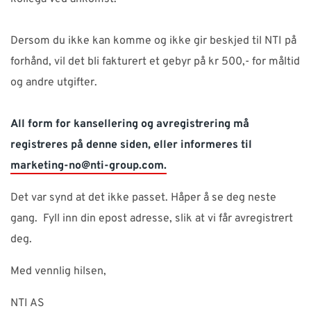
SUPPORT
Dersom du ikke kan komme og ikke gir beskjed til NTI på
WEBSHOP
forhånd, vil det bli fakturert et gebyr på kr 500,- for måltid
og andre utgifter.
Kontakt
All form for kansellering og avregistrering må
Support: 482 04 400 (
support-no@nti-group.com
)
registreres på denne siden, eller informeres til
Sentralbord: 482 03 300 (
post-no@nti-group.com
)
marketing-no@nti-group.com
.
Det var synd at det ikke passet. Håper å se deg neste
gang. Fyll inn din epost adresse, slik at vi får avregistrert
Norge
NTI Group
Brasil
Danmark
Deutschland
deg.
France
España
Ireland
Ísland
Italia
Nederland
Med vennlig hilsen,
Suomi
Sverige
UK
NTI AS