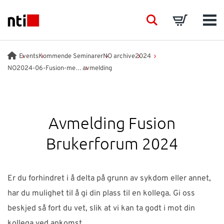
Skip to main content
NTI logo
Search
Basket
Men
BRANSJER
Events
Kommende Seminarer
NO archive
2024
NO2024-06-Fusion-meeting
avmelding
VÅRE TJENESTER
PRODUKTER
Avmelding Fusion
Brukerforum 2024
ACADEMY
EVENTS
Er du forhindret i å delta på grunn av sykdom eller annet,
har du mulighet til å gi din plass til en kollega. Gi oss
INNSIKT
beskjed så fort du vet, slik at vi kan ta godt i mot din
kollega ved ankomst.