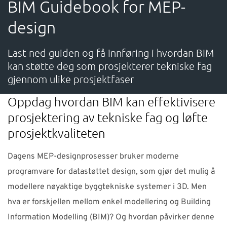
BIM Guidebook for MEP-
SUPPORT
design
WEBSHOP
Last ned guiden og få innføring i hvordan BIM
kan støtte deg som prosjekterer tekniske fag
Kontakt
gjennom ulike prosjektfaser
Oppdag hvordan BIM kan effektivisere
Support: 482 04 400 (
support-no@nti-group.com
)
prosjektering av tekniske fag og løfte
Sentralbord: 482 03 300 (
post-no@nti-group.com
)
prosjektkvaliteten
Dagens MEP-designprosesser bruker moderne
Norge
NTI Group
Brasil
Danmark
Deutschland
programvare for datastøttet design, som gjør det mulig å
modellere nøyaktige byggtekniske systemer i 3D. Men
France
España
Ireland
Ísland
Italia
Nederland
hva er forskjellen mellom enkel modellering og Building
Suomi
Sverige
UK
Information Modelling (BIM)? Og hvordan påvirker denne