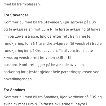
med bil fra flyplassen.
SUPPORT
Fra Stavanger
WEBSHOP
Kommer du med bil fra Stavanger, kjør sørover på E39
og ta avkjørselen mot Lura N. Ta første avkjøring til høyre
Kontakt
inn på Løwenstrasse, følg deretter rett frem i neste
rundkjøring, for så å ta andre avkjørsel (til venstre) i tredje
Support: 482 04 400 (
support-no@nti-group.com
)
rundkjøring inn på Grenseveien. Ta til venstre i neste
Sentralbord: 482 03 300 (
post-no@nti-group.com
)
kryss og venstre rett før veien skifter til
bussbro. Kontoret ligger på høyre side av veien,
parkering for gjester gjelder hele parkeringsplassen ved
Norge
NTI Group
Brasil
Danmark
Deutschland
hovedinngangen.
France
España
Ireland
Ísland
Italia
Nederland
Fra Sandnes
Suomi
Sverige
UK
Kommer du med bil fra Sandnes, kjør Nordover på E39 og
sving av mot Lura N. Ta første avkjøring til høyre i