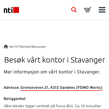
Skip to main content
NTI logo
Search
Basket
Men
BRANSJER
VÅRE TJENESTER
Om NTI
Kontakt
Stavanger
PRODUKTER
Besøk vårt kontor i Stavanger
ACADEMY
Mer informasjon om vårt kontor i Stavanger.
EVENTS
Adresse:
Grenseveien 21, 4313 Sandnes (FOMO Works)
Beliggenhet
INNSIKT
Våre lokaler ligger sentralt på Forus Øst. Ca. 10 minutter