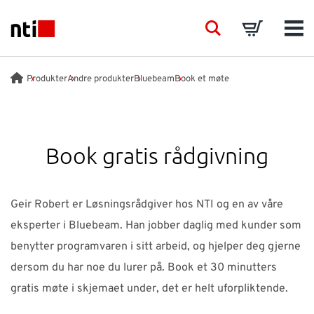
Skip to main content
NTI logo
Search
Basket
Men
BRANSJER
Produkter
Andre produkter
Bluebeam
Book et møte
VÅRE TJENESTER
Book gratis rådgivning
PRODUKTER
ACADEMY
Geir Robert er Løsningsrådgiver hos NTI og en av våre
eksperter i Bluebeam. Han jobber daglig med kunder som
EVENTS
benytter programvaren i sitt arbeid, og hjelper deg gjerne
dersom du har noe du lurer på. Book et 30 minutters
INNSIKT
gratis møte i skjemaet under, det er helt uforpliktende.