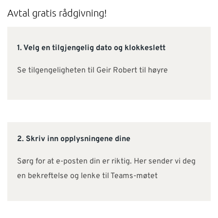
SUPPORT
Avtal gratis rådgivning!
WEBSHOP
1. Velg en tilgjengelig dato og klokkeslett
Se tilgengeligheten til Geir Robert til høyre
Kontakt
Support: 482 04 400 (
support-no@nti-group.com
)
Sentralbord: 482 03 300 (
post-no@nti-group.com
)
2. Skriv inn opplysningene dine
Norge
NTI Group
Brasil
Danmark
Deutschland
Sørg for at e-posten din er riktig. Her sender vi deg
en bekreftelse og lenke til Teams-møtet
France
España
Ireland
Ísland
Italia
Nederland
Suomi
Sverige
UK