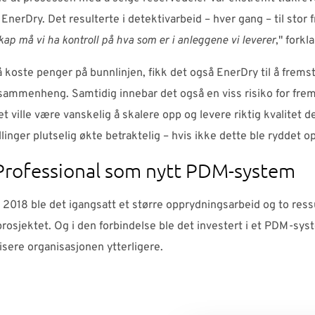
 EnerDry. Det resulterte i detektivarbeid – hver gang – til stor f
ap må vi ha kontroll på hva som er i anleggene vi leverer
," forkl
l å koste penger på bunnlinjen, fikk det også EnerDry til å fremstå
sammenheng. Samtidig innebar det også en viss risiko for frem
t ville være vanskelig å skalere opp og levere riktig kvalitet 
llinger plutselig økte betraktelig – hvis ikke dette ble ryddet op
Professional som nytt PDM-system
v 2018 ble det igangsatt et større opprydningsarbeid og to ress
 prosjektet. Og i den forbindelse ble det investert i et PDM-sys
isere organisasjonen ytterligere.