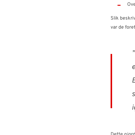
Ove
Slik beskri
var de fore
”
e
E
s
i
Dette gjor