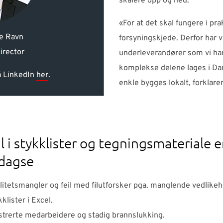
skalere opp og ned.
«For at det skal fungere i prak
e Ravn
forsyningskjede. Derfor har v
irector
underleverandører som vi har
komplekse delene lages i Da
å LinkedIn
her
.
enkle bygges lokalt, forklare
il i stykklister og tegningsmateriale e
gdagse
litetsmangler og feil med filutforsker pga. manglende vedlikeh
kklister i Excel.
strerte medarbeidere og stadig brannslukking.