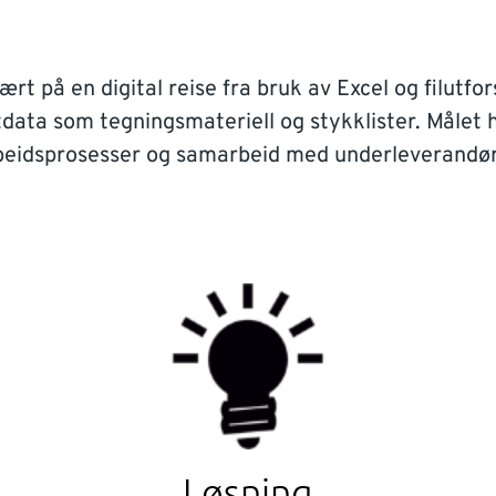
t på en digital reise fra bruk av Excel og filutfors
data som tegningsmateriell og stykklister. Målet h
beidsprosesser og samarbeid med underleverandør
Løsning