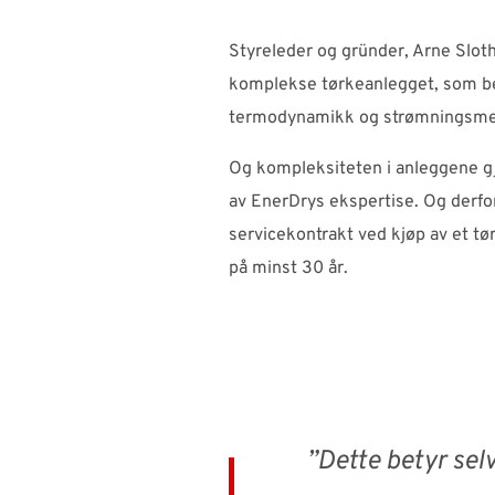
Styreleder og gründer, Arne Slot
komplekse tørkeanlegget, som be
termodynamikk og strømningsme
Og kompleksiteten i anleggene g
av EnerDrys ekspertise. Og derfo
servicekontrakt ved kjøp av et tø
på minst 30 år.
”
Dette betyr sel