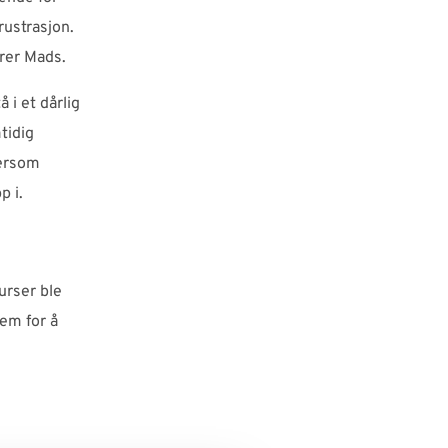
rustrasjon.
arer Mads.
 i et dårlig
tidig
dersom
p i.
urser ble
tem for å