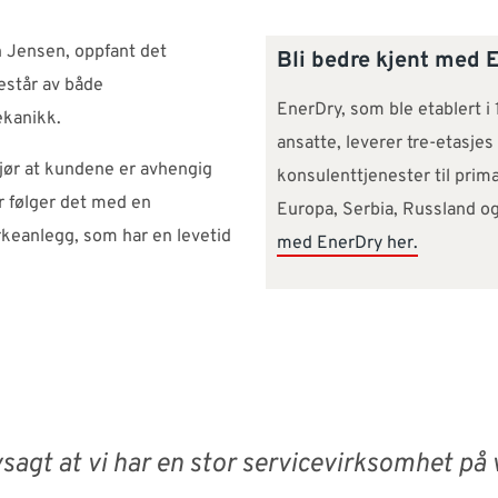
h Jensen, oppfant det
Bli bedre kjent med 
står av både
EnerDry, som ble etablert i 
kanikk.
ansatte, leverer tre-etasje
jør at kundene er avhengig
konsulenttjenester til prim
r følger det med en
Europa, Serbia, Russland o
rkeanlegg, som har en levetid
med EnerDry her.
vsagt at vi har en stor servicevirksomhet på 