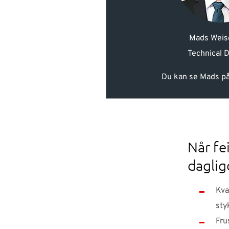
Mads Weis
Technical D
Du kan se Mads p
Når fe
dagli
Kva
sty
Fru