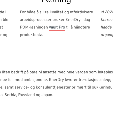
de i
For både å sikre kvalitet og effektivisere
«I 2021
m ble
arbeidsprosesser bruker EnerDry i dag
færre r
et
PDM-løsningen
Vault Pro
til å håndtere
hadde e
r og
produktdata.
utgang
 liten bedrift på bare ni ansatte med hele verden som lekepla
 noe feil med ambisjonene. EnerDry leverer tre-etasjes anlegg 
, samt service- og konsulenttjenester primært til sukkerindus
a, Serbia, Russland og Japan.