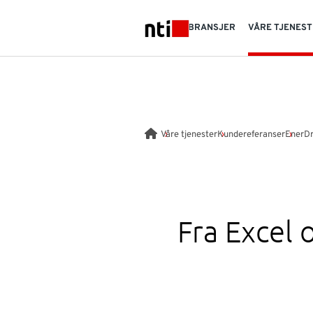
Skip to main content
BRANSJER
VÅRE TJENES
NTI logo
Våre tjenester
Kundereferanser
EnerD
Fra Excel o