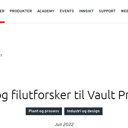
TER
PRODUKTER
ACADEMY
EVENTS
INNSIKT
SUPPORT
WE
ry
g filutforsker til Vault 
Plant og prosess
Industri og design
Juli 2022