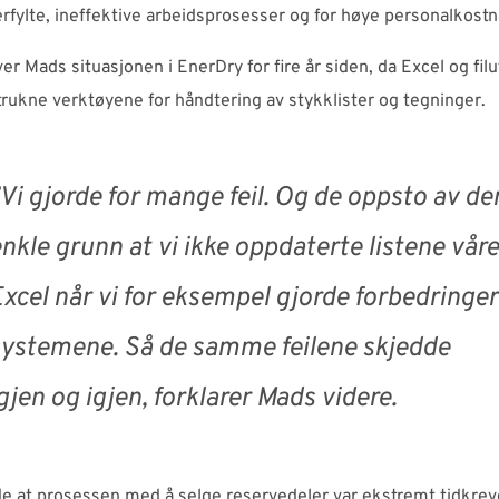
rfylte, ineffektive arbeidsprosesser og for høye personalkostn
ver Mads situasjonen i EnerDry for fire år siden, da Excel og fil
trukne verktøyene for håndtering av stykklister og tegninger.
Vi gjorde for mange feil. Og de oppsto av de
nkle grunn at vi ikke oppdaterte listene våre
xcel når vi for eksempel gjorde forbedringer
ystemene. Så de samme feilene skjedde
gjen og igjen, forklarer Mads videre.
de at prosessen med å selge reservedeler var ekstremt tidkrev