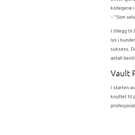
kollegene i
– "
Som selsk
I tillegg ti
lys i kunde
suksess. De
antall besti
Vault 
I starten a
knyttet til
profesjonal