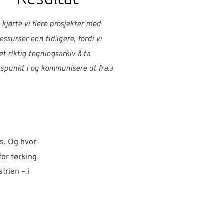
 kjørte vi flere prosjekter med
essurser enn tidligere, fordi vi
t riktig tegningsarkiv å ta
spunkt i og kommunisere ut fra.»
ss. Og hvor
for tørking
trien – i