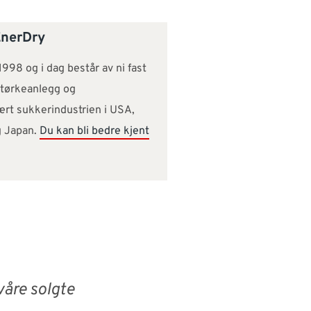
EnerDry
1998 og i dag består av ni fast
s tørkeanlegg og
ært sukkerindustrien i USA,
g Japan.
Du kan bli bedre kjent
våre solgte