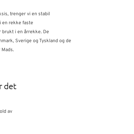
sis, trenger vi en stabil
i en rekke faste
 brukt i en årrekke. De
nmark, Sverige og Tyskland og de
r Mads.
r det
old av