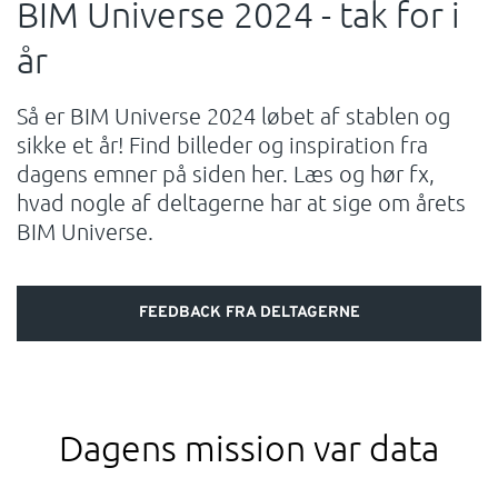
BIM Universe 2024 - tak for i
SUPPORT
år
WEBSHOP
Så er BIM Universe 2024 løbet af stablen og
sikke et år! Find billeder og inspiration fra
Har du brug for hjælp?
dagens emner på siden her. Læs og hør fx,
hvad nogle af deltagerne har at sige om årets
Kontakt NTI: 70 10 14 00 (
info-dk@nti-group.com
)
BIM Universe.
Hotline: 70 20 42 14 (
support-dk@nti-group.com
)
FEEDBACK FRA DELTAGERNE
Danmark
NTI Group
Brasil
Deutschland
France
España
Ireland
Ísland
Italia
Nederland
Norge
Dagens mission var data
Suomi
Sverige
UK