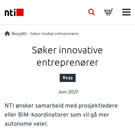
Skip to main content
NTI logo
Search
Basket
Men
BRANSJER
Blogg
NO - Søker modige entreprenører
Søker innovative
VÅRE TJENESTER
entreprenører
PRODUKTER
Bygg
ACADEMY
Juni 2021
NTI ønsker samarbeid med prosjektledere
EVENTS
eller BIM-koordinatorer som vil gå mer
autonome veier.
INNSIKT