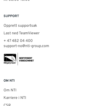
SUPPORT
Opprett supportsak
Last ned TeamViewer
+ 47 482 04 400
support-no@nti-group.com
OM NTI
Om NTI
Karriere i NTI
CSR