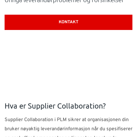
SUPPORT
KONTAKT
WEBSHOP
Kontakt
Support: 482 04 400 (
support-no@nti-group.com
)
Sentralbord: 482 03 300 (
post-no@nti-group.com
)
Norge
NTI Group
Brasil
Danmark
Deutschland
Hva er Supplier Collaboration?
France
España
Ireland
Ísland
Italia
Nederland
Supplier Collaboration i PLM sikrer at organisasjonen din
Suomi
Sverige
UK
bruker nøyaktig leverandørinformasjon når du spesifiserer