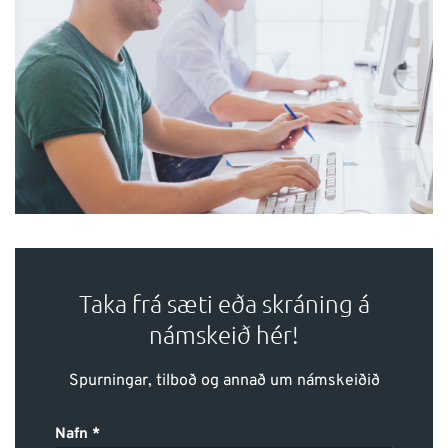
Taka frá sæti eða skráning á
námskeið hér!
Spurningar, tilboð og annað um námskeiðið
Nafn