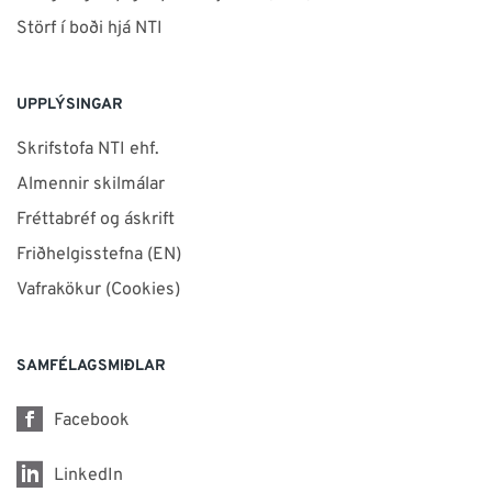
Störf í boði hjá NTI
UPPLÝSINGAR
Skrifstofa NTI ehf.
Almennir skilmálar
Fréttabréf og áskrift
Friðhelgisstefna (EN)
Vafrakökur (Cookies)
SAMFÉLAGSMIÐLAR
Facebook
LinkedIn