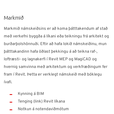
ÞJÓNUSTA
Markmið
Verum í góðu sambandi!
Markmið námskeiðsins er að koma þátttakendum af stað
Neðst á síðunni má finna símanúmer, netföng,
með verkefni byggða á líkani eða teikningu frá arkitekt og
opnunartíma ofl. upplýsingar
burðarþolshönnuði. Eftir að hafa lokið námskeiðinu, mun
þátttakandinn hafa öðlast þekkingu á að teikna raf-,
loftræsti- og lagnakerfi í Revit MEP og MagiCAD og
hvernig samvinna með arkitektum og verkfræðingum fer
Ísland
NTI Group
Brasil
Danmark
Deutschland
fram í Revit. Þetta er verklegt námskeið með bóklegu
France
España
Ireland
Italia
Nederland
Norge
ívafi.
Suomi
Sverige
UK
Kynning á BIM
Tenging (link) Revit líkana
Notkun á notendaviðmótum