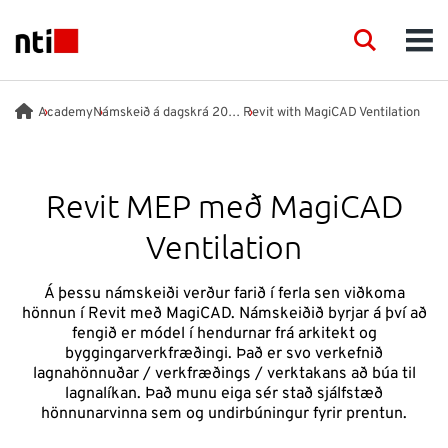
Skip to main content
NTI logo
Search
Men
FAGSVIÐ
Academy
Námskeið á dagskrá 2026
Revit with MagiCAD Ventilation
RÁÐGJÖF
Revit MEP með MagiCAD
VÖRUR
Ventilation
ACADEMY
Á þessu námskeiði verður farið í ferla sen viðkoma
hönnun í Revit með MagiCAD. Námskeiðið byrjar á því að
fengið er módel í hendurnar frá arkitekt og
VIÐBURÐIR
byggingarverkfræðingi. Það er svo verkefnið
lagnahönnuðar / verkfræðings / verktakans að búa til
lagnalíkan. Það munu eiga sér stað sjálfstæð
INNSÝN
hönnunarvinna sem og undirbúningur fyrir prentun.