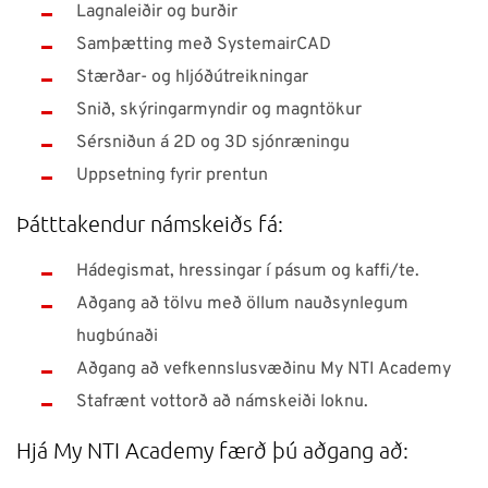
Lagnaleiðir og burðir
Samþætting með SystemairCAD
Stærðar- og hljóðútreikningar
Snið, skýringarmyndir og magntökur
Sérsniðun á 2D og 3D sjónræningu
Uppsetning fyrir prentun
Þátttakendur námskeiðs fá:
Hádegismat, hressingar í pásum og kaffi/te.
Aðgang að tölvu með öllum nauðsynlegum
hugbúnaði
Aðgang að vefkennslusvæðinu My NTI Academy
Stafrænt vottorð að námskeiði loknu.
Hjá My NTI Academy færð þú aðgang að: