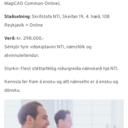
MagiCAD Common-Online).
Staðsetning:
Skrifstofa NTI, Skeifan 19, 4. hæð, 108
Reykjavík + Online
Verð:
kr. 298.000,-
Sérkjör fyrir viðskiptavini NTI, námsfólk og
atvinnuleitendur.
Styrkir: Flest stéttarfélög niðurgreiða námskeið hjá NTI.
Kennsla fer fram á ensku og allt námsefni er á ensku og
dönsku.