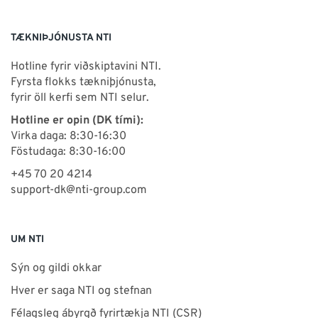
TÆKNIÞJÓNUSTA NTI
Hotline fyrir viðskiptavini NTI.
Fyrsta flokks tækniþjónusta,
fyrir öll kerfi sem NTI selur.
Hotline er opin (DK tími):
Virka daga: 8:30-16:30
Föstudaga: 8:30-16:00
+45 70 20 4214
support-dk@nti-group.com
UM NTI
Sýn og gildi okkar
Hver er saga NTI og stefnan
Félagsleg ábyrgð fyrirtækja NTI (CSR)