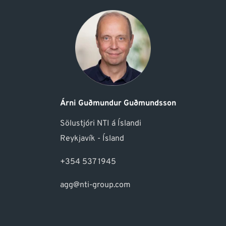
Árni Guðmundur Guðmundsson
Sölustjóri NTI á Íslandi
Reykjavík - Ísland
+354 537 1945
agg@nti-group.com