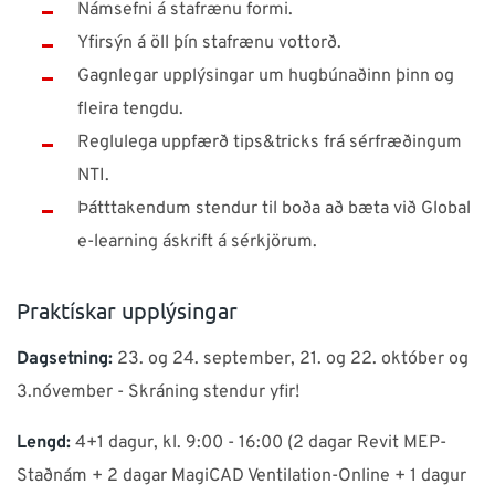
Námsefni á stafrænu formi.
Yfirsýn á öll þín stafrænu vottorð.
Gagnlegar upplýsingar um hugbúnaðinn þinn og
fleira tengdu.
Reglulega uppfærð tips&tricks frá sérfræðingum
NTI.
Þátttakendum stendur til boða að bæta við Global
e-learning áskrift á sérkjörum.
Praktískar upplýsingar
Dagsetning:
23. og 24. september, 21. og 22. október og
3.nóvember - Skráning stendur yfir!
Lengd:
4+1 dagur, kl. 9:00 - 16:00 (2 dagar Revit MEP-
Staðnám + 2 dagar MagiCAD Ventilation-Online + 1 dagur