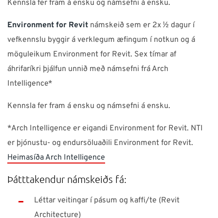
Kennsla fer fram á ensku og námsefni á ensku.
Environment for Revit
námskeið sem er 2x ½ dagur í
vefkennslu byggir á verklegum æfingum í notkun og á
möguleikum Environment for Revit. Sex tímar af
áhrifaríkri þjálfun unnið með námsefni frá Arch
Intelligence*
Kennsla fer fram á ensku og námsefni á ensku.
*Arch Intelligence er eigandi Environment for Revit. NTI
er þjónustu- og endursöluaðili Environment for Revit.
Heimasíða Arch Intelligence
Þátttakendur námskeiðs fá:
Léttar veitingar í pásum og kaffi/te (Revit
Architecture)