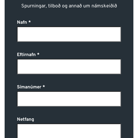
Spurningar, tilboð og annað um námskeiðið
Nafn
Eftirnafn
Símanúmer
Netfang