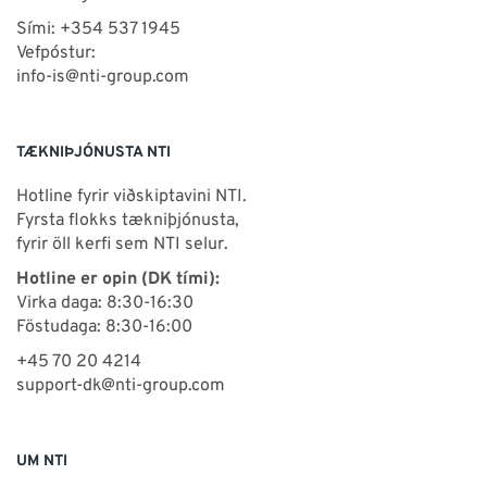
Sími: +354 537 1945
Vefpóstur:
info-is@nti-group.com
TÆKNIÞJÓNUSTA NTI
Hotline fyrir viðskiptavini NTI.
Fyrsta flokks tækniþjónusta,
fyrir öll kerfi sem NTI selur.
Hotline er opin (DK tími):
Virka daga: 8:30-16:30
Föstudaga: 8:30-16:00
+45 70 20 4214
support-dk@nti-group.com
UM NTI