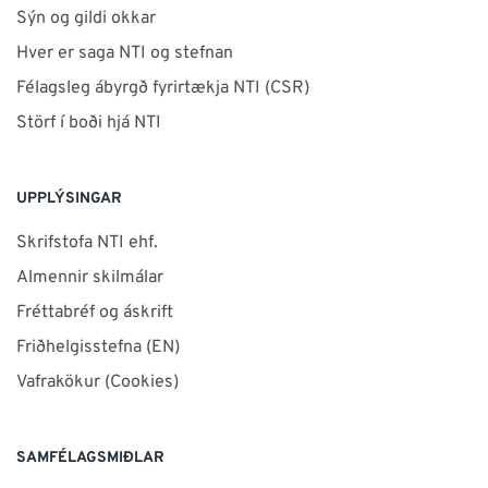
Sýn og gildi okkar
Hver er saga NTI og stefnan
Félagsleg ábyrgð fyrirtækja NTI (CSR)
Störf í boði hjá NTI
UPPLÝSINGAR
Skrifstofa NTI ehf.
Almennir skilmálar
Fréttabréf og áskrift
Friðhelgisstefna (EN)
Vafrakökur (Cookies)
SAMFÉLAGSMIÐLAR