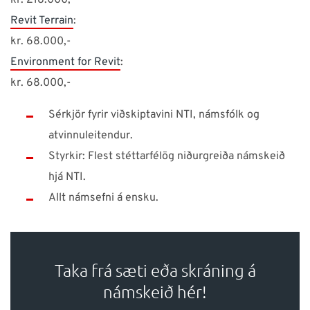
kr. 218.000,-
Revit Terrain
:
kr. 68.000,-
Environment for Revit
:
kr. 68.000,-
Sérkjör fyrir viðskiptavini NTI, námsfólk og
atvinnuleitendur.
Styrkir: Flest stéttarfélög niðurgreiða námskeið
hjá NTI.
Allt námsefni á ensku.
Taka frá sæti eða skráning á
námskeið hér!