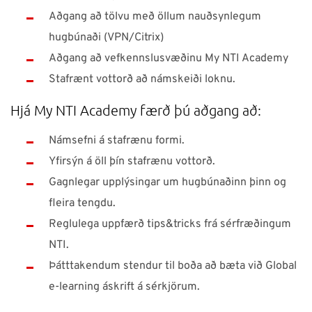
Aðgang að tölvu með öllum nauðsynlegum
hugbúnaði (VPN/Citrix)
Aðgang að vefkennslusvæðinu My NTI Academy
Stafrænt vottorð að námskeiði loknu.
Hjá My NTI Academy færð þú aðgang að:
Námsefni á stafrænu formi.
Yfirsýn á öll þín stafrænu vottorð.
Gagnlegar upplýsingar um hugbúnaðinn þinn og
fleira tengdu.
Reglulega uppfærð tips&tricks frá sérfræðingum
NTI.
Þátttakendum stendur til boða að bæta við Global
e-learning áskrift á sérkjörum.