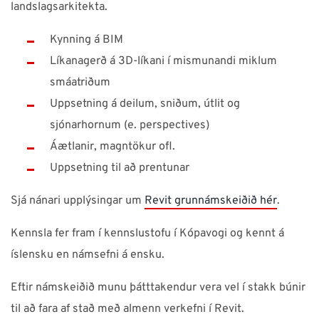
landslagsarkitekta.
Kynning á BIM
Líkanagerð á 3D-líkani í mismunandi miklum
smáatriðum
Uppsetning á deilum, sniðum, útlit og
sjónarhornum (e. perspectives)
Áætlanir, magntökur ofl.
Uppsetning til að prentunar
Sjá nánari upplýsingar um
Revit grunnámskeiðið hér
.
Kennsla fer fram í kennslustofu í Kópavogi og kennt á
íslensku en námsefni á ensku.
Eftir námskeiðið munu þátttakendur vera vel í stakk búnir
til að fara af stað með almenn verkefni í Revit.