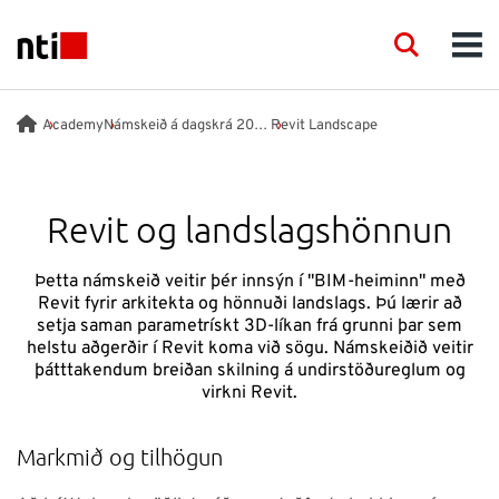
Skip to main content
NTI logo
Search
Men
FAGSVIÐ
Academy
Námskeið á dagskrá 2026
Revit Landscape
RÁÐGJÖF
Revit og landslagshönnun
VÖRUR
Þetta námskeið veitir þér innsýn í "BIM-heiminn" með
Revit fyrir arkitekta og hönnuði landslags. Þú lærir að
ACADEMY
setja saman parametrískt 3D-líkan frá grunni þar sem
helstu aðgerðir í Revit koma við sögu. Námskeiðið veitir
þátttakendum breiðan skilning á undirstöðureglum og
VIÐBURÐIR
virkni Revit.
Markmið og tilhögun
INNSÝN