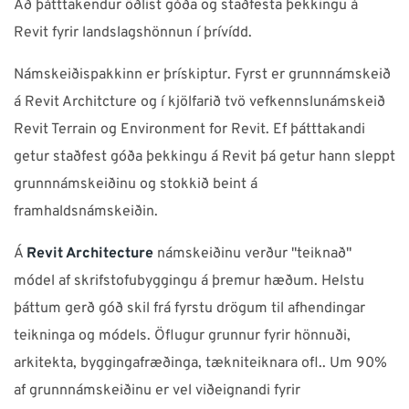
Að þátttakendur öðlist góða og staðfesta þekkingu á
ÞJÓNUSTA
Revit fyrir landslagshönnun í þrívídd.
Námskeiðispakkinn er þrískiptur. Fyrst er grunnnámskeið
Verum í góðu sambandi!
á Revit Architcture og í kjölfarið tvö vefkennslunámskeið
Neðst á síðunni má finna símanúmer, netföng,
Revit Terrain og Environment for Revit. Ef þátttakandi
opnunartíma ofl. upplýsingar
getur staðfest góða þekkingu á Revit þá getur hann sleppt
grunnnámskeiðinu og stokkið beint á
framhaldsnámskeiðin.
Ísland
NTI Group
Brasil
Danmark
Deutschland
Á
Revit Architecture
námskeiðinu verður "teiknað"
módel af skrifstofubyggingu á þremur hæðum. Helstu
France
España
Ireland
Italia
Nederland
Norge
þáttum gerð góð skil frá fyrstu drögum til afhendingar
Suomi
Sverige
UK
teikninga og módels.
Öflugur grunnur fyrir hönnuði,
arkitekta, byggingafræðinga, tækniteiknara ofl.. Um 90%
af grunnnámskeiðinu er vel viðeignandi fyrir