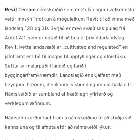
Revit Terrain
námskeiðið sem er 2x ½ dagur í vefkennslu
veitir innsýn í notkun á möguleikum Revit til að vinna með
landslag í 2D og 3D. Byrjað er með svæðisskipulag frá
AutoCAD, sem er notað til að búa til þrívíddarlandslag í
Revit. Þetta landsvæði er „cultivated and regulated” en
jafnframt er litið til magns til uppfyllingar og efnistöku.
Settur er malarpúði í landið og farið í
byggingarframkvæmdir. Landslagið er skjalfest með
beygjum, hæðum, deililínum, vísbendingum um halla o.fl.
Námskeiðið er sambland af fræðilegri yfirferð og
verklegum æfingum.
Námsefni verður lagt fram á námskeiðinu til að styðja við
kennsluna og til afnota eftir að námskeiði lýkur.