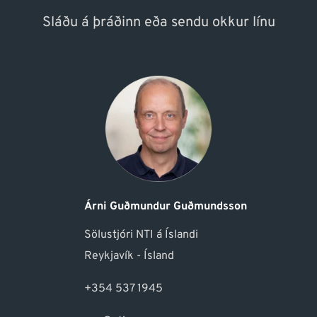
Sláðu á þráðinn eða sendu okkur línu
Árni Guðmundur Guðmundsson
Sölustjóri NTI á Íslandi
Reykjavík - Ísland
+354 537 1945