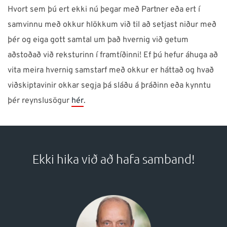
Hvort sem þú ert ekki nú þegar með Partner eða ert í
samvinnu með okkur hlökkum við til að setjast niður með
þér og eiga gott samtal um það hvernig við getum
aðstoðað við reksturinn í framtíðinni! Ef þú hefur áhuga að
vita meira hvernig samstarf með okkur er háttað og hvað
viðskiptavinir okkar segja þá sláðu á þráðinn eða kynntu
þér reynslusögur
hér
.
Ekki hika við að hafa samband!