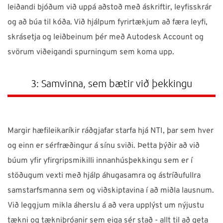
leiðandi bjóðum við uppá aðstoð með áskriftir, leyfisskrár
og að búa til kóða. Við hjálpum fyrirtækjum að færa leyfi,
skrásetja og leiðbeinum þér með Autodesk Account og
svörum viðeigandi spurningum sem koma upp.
3: Samvinna, sem bætir við þekkingu
Margir hæfileikaríkir ráðgjafar starfa hjá NTI, þar sem hver
og einn er sérfræðingur á sínu sviði. Þetta þýðir að við
búum yfir yfirgripsmikilli innanhúsþekkingu sem er í
stöðugum vexti með hjálp áhugasamra og ástríðufullra
samstarfsmanna sem og viðskiptavina í að miðla lausnum.
Við leggjum mikla áherslu á að vera upplýst um nýjustu
tækni og tækniþróanir sem eiga sér stað - allt til að geta