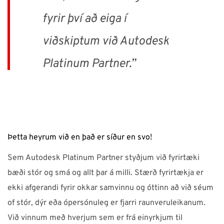
fyrir því að eiga í
viðskiptum við Autodesk
Platinum Partner
.”
Þetta heyrum við en það er síður en svo!
Sem Autodesk Platinum Partner styðjum við fyrirtæki
bæði stór og smá og allt þar á milli. Stærð fyrirtækja er
ekki afgerandi fyrir okkar samvinnu og óttinn að við séum
of stór, dýr eða ópersónuleg er fjarri raunveruleikanum.
Við vinnum með hverjum sem er frá einyrkjum til