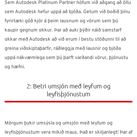
Sem Autodesk Platinum Partner höfum við aðgang að öllu
sem Autodesk hefur uppá að bjóða. Getum við boðið þínu
fyrirtæki góð kjör á þeim lausnum og vörum sem þú
kaupir gegnum okkur. Þar að auki þýðir náið samstarf
okkar með Autodesk að við erum í bestu stöðunni til að
greina viðskiptaþarfir, ráðleggja með lausnir og bjóða
uppá nákvæmlega sem þú þarft varðandi vörur, þjónustu
og hæfni.
2: Betri umsjón með leyfum og
leyfisþjónustum
Mörgum þykir umsýsla og umsjón með leyfum og
leyfisþjónustum vera mikið maus. Það er skiljanlegt! Þar af