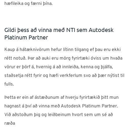
hæfileika og færni þína.
Gildi þess að vinna með NTI sem Autodesk
Platinum Partner
Kaup á hátæknivörum hefur lítinn tilgang ef þau eru ekki
rétt notuð. Þar að auki eru mörg fyrirtæki óviss um hvaða
vörur er þörf á, hvernig á að innleiða, kenna og þjálfa,
staðsetja rétt fyrir og hæfi verkferlum svo að þær nýtist til
fulls.
Þetta er ein af ástæðunum af hverju fyrirtækið þitt mun
hagnast á því að vinna með Autodesk Platinum Partner.
Við aðstoðum þig og leiðbeinum hvort sem um sé að
ræða