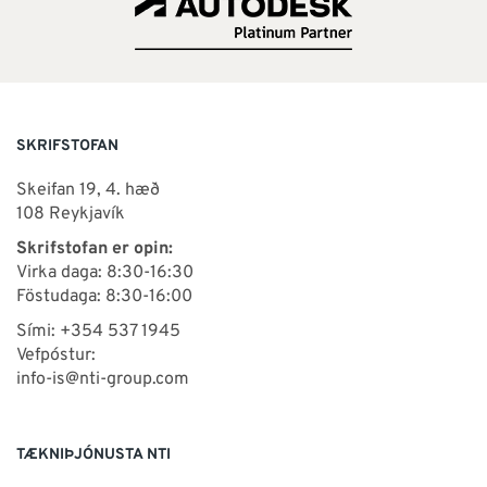
SKRIFSTOFAN
Skeifan 19, 4. hæð
108 Reykjavík
Skrifstofan er opin:
Virka daga: 8:30-16:30
Föstudaga: 8:30-16:00
Sími: +354 537 1945
Vefpóstur:
info-is@nti-group.com
TÆKNIÞJÓNUSTA NTI