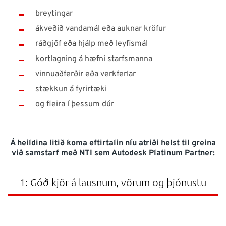
breytingar
ákveðið vandamál eða auknar kröfur
ráðgjöf eða hjálp með leyfismál
kortlagning á hæfni starfsmanna
vinnuaðferðir eða verkferlar
stækkun á fyrirtæki
og fleira í þessum dúr
Á heildina litið koma eftirtalin níu atriði helst til greina
við samstarf með NTI sem Autodesk Platinum Partner:
1: Góð kjör á lausnum, vörum og þjónustu