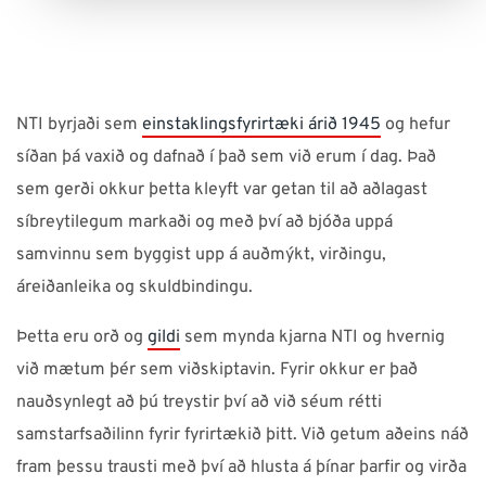
NTI byrjaði sem
einstaklingsfyrirtæki árið 1945
og hefur
síðan þá vaxið og dafnað í það sem við erum í dag. Það
sem gerði okkur þetta kleyft var getan til að aðlagast
síbreytilegum markaði og með því að bjóða uppá
samvinnu sem byggist upp á auðmýkt, virðingu,
áreiðanleika og skuldbindingu.
Þetta eru orð og
gildi
sem mynda kjarna NTI og hvernig
við mætum þér sem viðskiptavin. Fyrir okkur er það
nauðsynlegt að þú treystir því að við séum rétti
samstarfsaðilinn fyrir fyrirtækið þitt. Við getum aðeins náð
fram þessu trausti með því að hlusta á þínar þarfir og virða