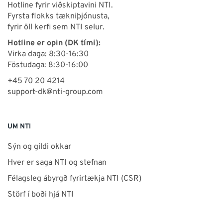
Hotline fyrir viðskiptavini NTI.
Fyrsta flokks tækniþjónusta,
fyrir öll kerfi sem NTI selur.
Hotline er opin (DK tími):
Virka daga: 8:30-16:30
Föstudaga: 8:30-16:00
+45 70 20 4214
support-dk@nti-group.com
UM NTI
Sýn og gildi okkar
Hver er saga NTI og stefnan
Félagsleg ábyrgð fyrirtækja NTI (CSR)
Störf í boði hjá NTI