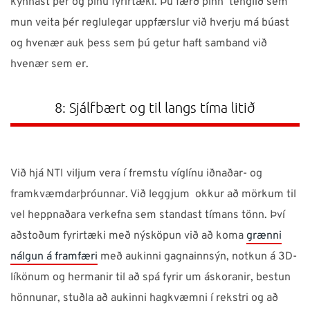
kynnast þér og þínu fyrirtæki. Þú færð þinn tenglið sem
mun veita þér reglulegar uppfærslur við hverju má búast
og hvenær auk þess sem þú getur haft samband við
hvenær sem er.
8: Sjálfbært og til langs tíma litið
Við hjá NTI viljum vera í fremstu víglínu iðnaðar- og
framkvæmdarþróunnar. Við leggjum okkur að mörkum til
vel heppnaðara verkefna sem standast tímans tönn. Því
aðstoðum fyrirtæki með nýsköpun við að koma
grænni
nálgun á framfæri
með aukinni gagnainnsýn, notkun á 3D-
líkönum og hermanir til að spá fyrir um áskoranir, bestun
hönnunar, stuðla að aukinni hagkvæmni í rekstri og að