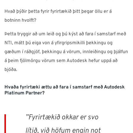
Hvað þýðir þetta fyrir fyrirtækið þitt þegar öllu er á
botninn hvolft?
Þetta tryggir að um leið og þú kýst að fara í samstarf með
NTI, mátt þú eiga von á yfirgripsmikilli þekkingu og
gæðum í ráðgjöf, þekkingu á vörum, innleiðingu og þjálfun
á þeim fjölmörgu vörum sem Autodesk hefur uppá að
bjóða.
Hvaða fyrirtæki ættu að fara í samstarf með Autodesk
Platinum Partner?
”Fyrirtækið okkar er svo
lítið, við höfum engin not