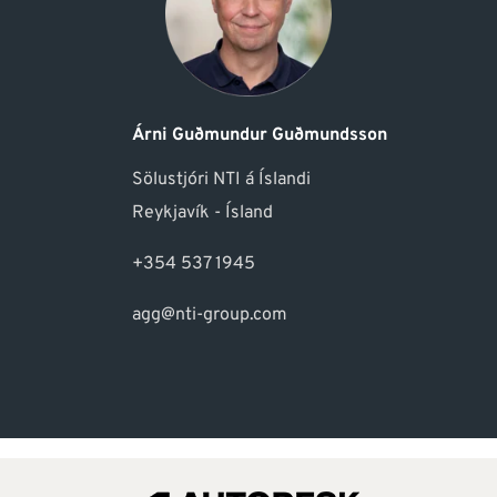
Árni Guðmundur Guðmundsson
Sölustjóri NTI á Íslandi
Reykjavík - Ísland
+354 537 1945
agg@nti-group.com