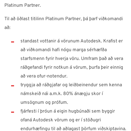
Platinum Partner.
Til að öðlast titilinn Platinum Partner, þá þarf viðkomandi
að:
standast vottanir á vörunum Autodesk. Krafist er
að viðkomandi hafi nógu marga sérhæfða
starfsmenn fyrir hverja vöru. Umfram það að vera
ráðgefandi fyrir notkun á vörum, þurfa þeir einnig
að vera ofur-notendur.
tryggja að ráðgjafar og leiðbeinendur sem kenna
námskeið nái a.m.k. 80% ánægju skor í
umsögnum og prófum.
fjárfesti í þróun á eigin hugbúnaði sem byggir
ofaná Autodesk vörum og er í stöðugri
endurhæfingu til að aðlagast þörfum viðskiptavina.