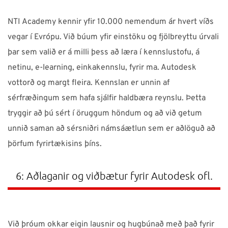
NTI Academy kennir yfir 10.000 nemendum ár hvert víðs
vegar í Evrópu. Við búum yfir einstöku og fjölbreyttu úrvali
þar sem valið er á milli þess að læra í kennslustofu, á
netinu, e-learning, einkakennslu, fyrir ma. Autodesk
vottorð og margt fleira. Kennslan er unnin af
sérfræðingum sem hafa sjálfir haldbæra reynslu. Þetta
tryggir að þú sért í öruggum höndum og að við getum
unnið saman að sérsniðri námsáætlun sem er aðlöguð að
þörfum fyrirtækisins þíns.
6: Aðlaganir og viðbætur fyrir Autodesk ofl.
Við þróum okkar eigin lausnir og hugbúnað með það fyrir