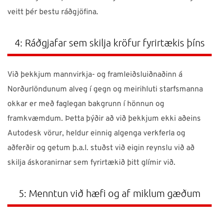
veitt þér bestu ráðgjöfina.
4: Ráðgjafar sem skilja kröfur fyrirtækis þíns
Við þekkjum mannvirkja- og framleiðsluiðnaðinn á
Norðurlöndunum alveg í gegn og meirihluti starfsmanna
okkar er með faglegan bakgrunn í hönnun og
framkvæmdum. Þetta þýðir að við þekkjum ekki aðeins
Autodesk vörur, heldur einnig algenga verkferla og
aðferðir og getum þ.a.l. stuðst við eigin reynslu við að
skilja áskoranirnar sem fyrirtækið þitt glímir við.
5: Menntun við hæfi og af miklum gæðum