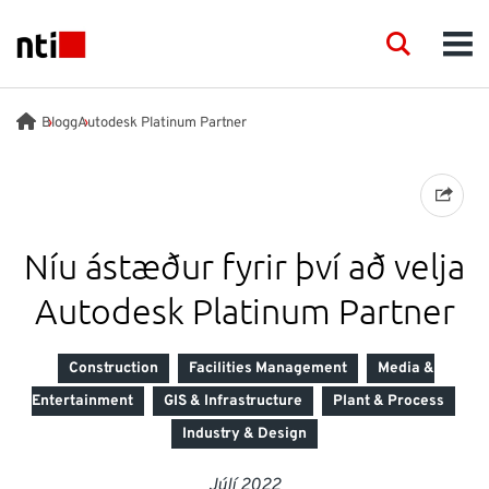
Skip to main content
NTI logo
Search
Men
FAGSVIÐ
Blogg
Autodesk Platinum Partner
RÁÐGJÖF
VÖRUR
Níu ástæður fyrir því að velja
Autodesk Platinum Partner
ACADEMY
Construction
Facilities Management
Media &
VIÐBURÐIR
Entertainment
GIS & Infrastructure
Plant & Process
Industry & Design
INNSÝN
Júlí 2022