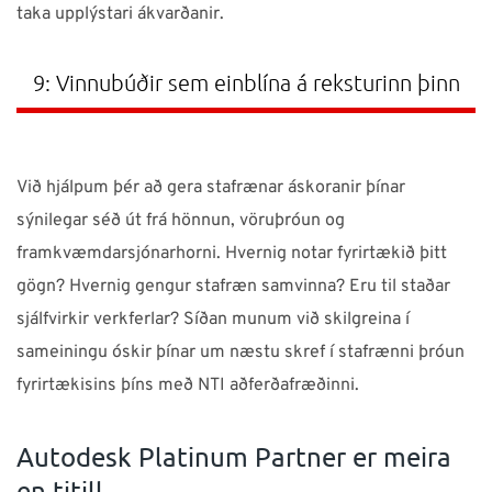
taka upplýstari ákvarðanir.
9: Vinnubúðir sem einblína á reksturinn þinn
Við hjálpum þér að gera stafrænar áskoranir þínar
sýnilegar séð út frá hönnun, vöruþróun og
framkvæmdarsjónarhorni. Hvernig notar fyrirtækið þitt
gögn? Hvernig gengur stafræn samvinna? Eru til staðar
sjálfvirkir verkferlar? Síðan munum við skilgreina í
sameiningu óskir þínar um næstu skref í stafrænni þróun
fyrirtækisins þíns með NTI aðferðafræðinni.
Autodesk Platinum Partner er meira
en titill