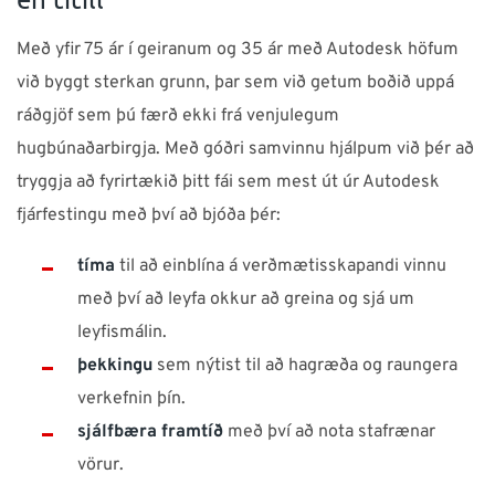
Með yfir 75 ár í geiranum og 35 ár með Autodesk höfum
við byggt sterkan grunn, þar sem við getum boðið uppá
ráðgjöf sem þú færð ekki frá venjulegum
hugbúnaðarbirgja. Með góðri samvinnu hjálpum við þér að
tryggja að fyrirtækið þitt fái sem mest út úr Autodesk
fjárfestingu með því að bjóða þér:
tíma
til að einblína á verðmætisskapandi vinnu
með því að leyfa okkur að greina og sjá um
leyfismálin.
þekkingu
sem nýtist til að hagræða og raungera
verkefnin þín.
sjálfbæra framtíð
með því að nota stafrænar
vörur.