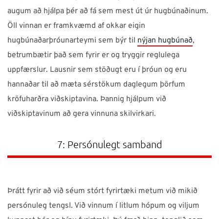
augum að hjálpa þér að fá sem mest út úr hugbúnaðinum.
Öll vinnan er framkvæmd af okkar eigin
hugbúnaðarþróunarteymi sem býr til
nýjan hugbúnað
,
betrumbætir það sem fyrir er og tryggir reglulega
uppfærslur.
Lausnir
sem stöðugt
eru
í þróun og eru
hannaðar til að mæta sérstökum daglegum þörfum
kröfuharðra viðskiptavina
. Þannig hjálpum við
viðskiptavinum að gera vinnuna skilvirkari.
7: Persónulegt samband
Þrátt fyrir að við séum stórt fyrirtæki metum við mikið
persónuleg tengsl. Við vinnum í litlum hópum og viljum