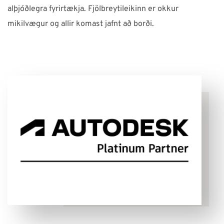
alþjóðlegra fyrirtækja. Fjölbreytileikinn er okkur
mikilvægur og allir komast jafnt að borði.