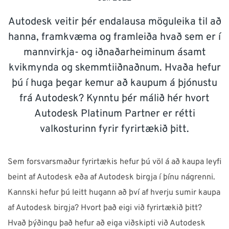
ÞJÓNUSTA
Autodesk veitir þér endalausa möguleika til að
hanna, framkvæma og framleiða hvað sem er í
Verum í góðu sambandi!
mannvirkja- og iðnaðarheiminum ásamt
kvikmynda og skemmtiiðnaðnum. Hvaða hefur
Neðst á síðunni má finna símanúmer, netföng,
þú í huga þegar kemur að kaupum á þjónustu
opnunartíma ofl. upplýsingar
frá Autodesk? Kynntu þér málið hér hvort
Autodesk Platinum Partner er rétti
valkosturinn fyrir fyrirtækið þitt.
Ísland
NTI Group
Brasil
Danmark
Deutschland
Sem forsvarsmaður fyrirtækis hefur þú völ á að kaupa leyfi
France
España
Ireland
Italia
Nederland
Norge
beint af Autodesk eða af Autodesk birgja í þínu nágrenni.
Suomi
Sverige
UK
Kannski hefur þú leitt hugann að því af hverju sumir kaupa
af Autodesk birgja? Hvort það eigi við fyrirtækið þitt?
Hvað þýðingu það hefur að eiga viðskipti við Autodesk