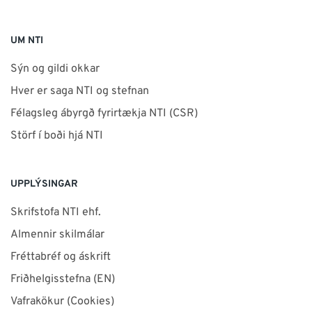
UM NTI
Sýn og gildi okkar
Hver er saga NTI og stefnan
Félagsleg ábyrgð fyrirtækja NTI (CSR)
Störf í boði hjá NTI
UPPLÝSINGAR
Skrifstofa NTI ehf.
Almennir skilmálar
Fréttabréf og áskrift
Friðhelgisstefna (EN)
Vafrakökur (Cookies)