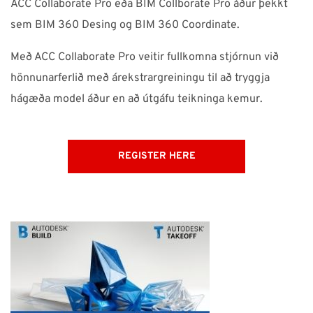
ACC Collaborate Pro eða BIM Collborate Pro áður þekkt
sem BIM 360 Desing og BIM 360 Coordinate.
Með ACC Collaborate Pro veitir fullkomna stjórnun við
hönnunarferlið með árekstrargreiningu til að tryggja
hágæða model áður en að útgáfu teikninga kemur.
REGISTER HERE