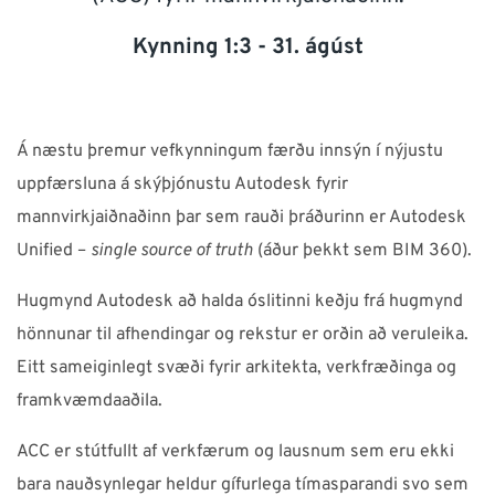
ÞJÓNUSTA
Kynning 1:3 - 31. ágúst
Verum í góðu sambandi!
Á næstu þremur vefkynningum færðu innsýn í nýjustu
Neðst á síðunni má finna símanúmer, netföng,
uppfærsluna á skýþjónustu Autodesk fyrir
opnunartíma ofl. upplýsingar
mannvirkjaiðnaðinn þar sem rauði þráðurinn er Autodesk
Unified –
single source of truth
(áður þekkt sem BIM 360).
Ísland
NTI Group
Brasil
Danmark
Deutschland
Hugmynd Autodesk að halda óslitinni keðju frá hugmynd
hönnunar til afhendingar og rekstur er orðin að veruleika.
France
España
Ireland
Italia
Nederland
Norge
Eitt sameiginlegt svæði fyrir arkitekta, verkfræðinga og
Suomi
Sverige
UK
framkvæmdaaðila.
ACC er stútfullt af verkfærum og lausnum sem eru ekki
bara nauðsynlegar heldur gífurlega tímasparandi svo sem