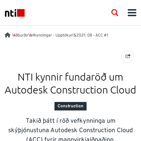
Skip to main content
NTI logo
Search
Men
FAGSVIÐ
Viðburðir
Vefkynningar - Upptökur
IS2021: 08 - ACC #1
RÁÐGJÖF
VÖRUR
NTI kynnir fundaröð um
Autodesk Construction Cloud
ACADEMY
Construction
VIÐBURÐIR
Takið þátt í röð vefkynninga um
INNSÝN
skýþjónustuna Autodesk Construction Cloud
(ACC) fyrir mannvirkjaiðnaðinn.