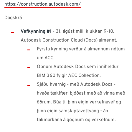
https://construction.autodesk.com/
Dagskrá
Vefkynning #1
- 31. ágúst milli klukkan 9-10.
Autodesk Construction Cloud (Docs) almennt.
Fyrsta kynning verður á almennum nótum
um ACC.
Opnum Autodesk Docs sem inniheldur
BIM 360 fylgir AEC Collection.
Sjáðu hvernig - með Autodesk Docs -
hvaða tækifæri bjóðast með að vinna með
öðrum. Búa til þinn eigin verkefnavef og
þinn eigin samskiptavettvang - án
takmarkana á gögnum og verkefnum.