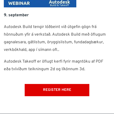
9. september
Autodesk Build tengir lóðbeint við útgefin gögn frá
hönnuðum yfir á verkstað. Autodesk Build með öflugum
gagnalesara, gátlistum, öryggislistum, fundadagbækur,
verkbókhald, app í símann ofl..
Autodesk Takeoff er öflugt kerfi fyrir magntöku af PDF
eða tvívíðum teikningum 2d og líkönnum 3d.
REGISTER HERE