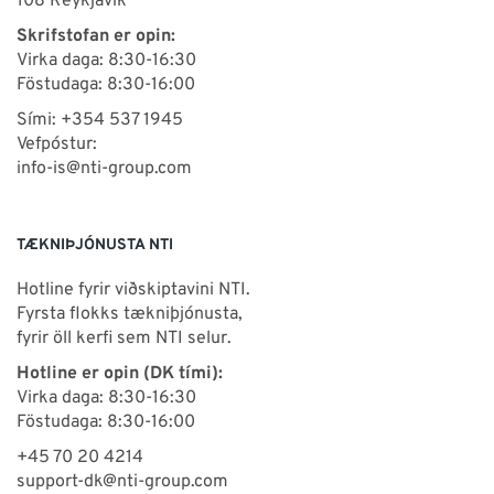
108 Reykjavík
Skrifstofan er opin:
Virka daga: 8:30-16:30
Föstudaga: 8:30-16:00
Sími: +354 537 1945
Vefpóstur:
info-is@nti-group.com
TÆKNIÞJÓNUSTA NTI
Hotline fyrir viðskiptavini NTI.
Fyrsta flokks tækniþjónusta,
fyrir öll kerfi sem NTI selur.
Hotline er opin (DK tími):
Virka daga: 8:30-16:30
Föstudaga: 8:30-16:00
+45 70 20 4214
support-dk@nti-group.com