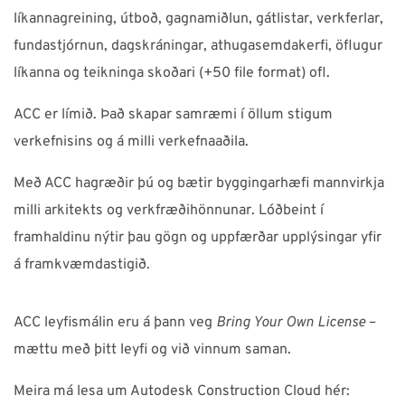
líkannagreining, útboð, gagnamiðlun, gátlistar, verkferlar,
fundastjórnun, dagskráningar, athugasemdakerfi, öflugur
líkanna og teikninga skoðari (+50 file format) ofl.
ACC er límið. Það skapar samræmi í öllum stigum
verkefnisins og á milli verkefnaaðila.
Með ACC hagræðir þú og bætir byggingarhæfi mannvirkja
milli arkitekts og verkfræðihönnunar. Lóðbeint í
framhaldinu nýtir þau gögn og uppfærðar upplýsingar yfir
á framkvæmdastigið.
ACC leyfismálin eru á þann veg
Bring Your Own License
–
mættu með þitt leyfi og við vinnum saman.
Meira má lesa um Autodesk Construction Cloud hér: