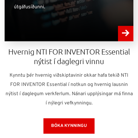
útgáfusíðunni.
Hvernig NTI FOR INVENTOR Essential
nýtist í daglegri vinnu
Kynntu þér hvernig viðskiptavinir okkar hafa tekið NTI
FOR INVENTOR Essential í notkun og hvernig lausnin
nýtist í daglegum verkferlum. Nánari upplýsingar má finna
í nýlegri vefkynningu.
BÓKA KYNNINGU