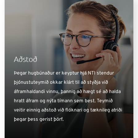
Aðstoð
Þegar hugbúnaður er keyptur hjá NTI stendur
þjónustuteymið okkar klárt til að styðja við
áframhaldandi vinnu, þannig að hægt sé að halda
hratt áfram og nýta tímann sem best. Teymið
veitir einnig aðstoð við flóknari og tæknileg atriði
þegar þess gerist þörf.