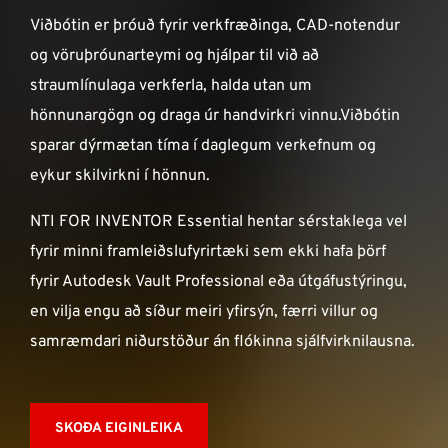
ÞJÓNUSTA
Viðbótin er þróuð fyrir verkfræðinga, CAD-notendur
og vöruþróunarteymi og hjálpar til við að
straumlínulaga verkferla, halda utan um
Verum í góðu sambandi!
hönnunargögn og draga úr handvirkri vinnu.Viðbótin
Neðst á síðunni má finna símanúmer, netföng,
sparar dýrmætan tíma í daglegum verkefnum og
opnunartíma ofl. upplýsingar
eykur skilvirkni í hönnun.
NTI FOR INVENTOR Essential hentar sérstaklega vel
fyrir minni framleiðslufyrirtæki sem ekki hafa þörf
Ísland
NTI Group
Brasil
Danmark
Deutschland
fyrir Autodesk Vault Professional eða útgáfustýringu,
en vilja engu að síður meiri yfirsýn, færri villur og
France
España
Ireland
Italia
Nederland
Norge
samræmdari niðurstöður án flókinna sjálfvirknilausna.
Suomi
Sverige
UK
SKOÐA EIGINLEIKA