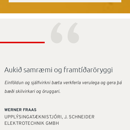
“
Aukið samræmi og framtíðaröryggi
Einföldun og sjálfvirkni bæta verkferla verulega og gera þá
bæði skilvirkari og öruggari.
WERNER FRAAS
UPPLÝSINGATÆKNISTJÓRI, J. SCHNEIDER
ELEKTROTECHNIK GMBH