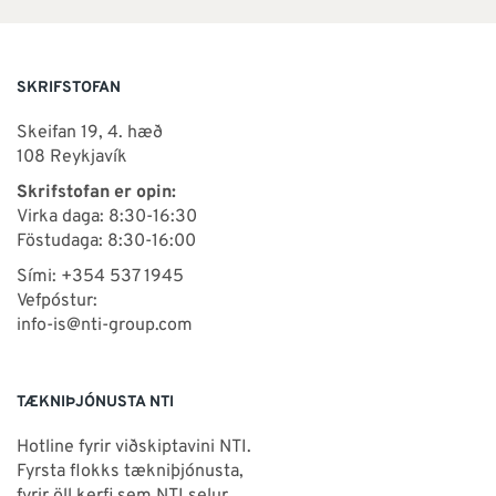
SKRIFSTOFAN
Skeifan 19, 4. hæð
108 Reykjavík
Skrifstofan er opin:
Virka daga: 8:30-16:30
Föstudaga: 8:30-16:00
Sími: +354 537 1945
Vefpóstur:
info-is@nti-group.com
TÆKNIÞJÓNUSTA NTI
Hotline fyrir viðskiptavini NTI.
Fyrsta flokks tækniþjónusta,