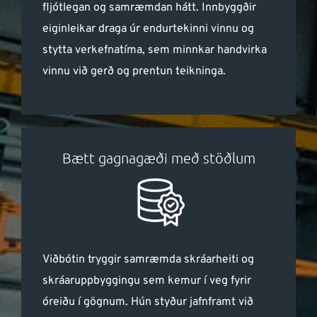
fljótlegan og samræmdan hátt. Innbyggðir
eiginleikar draga úr endurtekinni vinnu og
stytta verkefnatíma, sem minnkar handvirka
vinnu við gerð og prentun teikninga.
Bætt gagnagæði með stöðlum
Viðbótin tryggir samræmda skráarheiti og
skráaruppbyggingu sem kemur í veg fyrir
óreiðu í gögnum. Hún styður jafnframt við