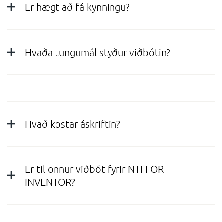
Er hægt að fá kynningu?
Hvaða tungumál styður viðbótin?
Hvað kostar áskriftin?
Er til önnur viðbót fyrir NTI FOR
INVENTOR?