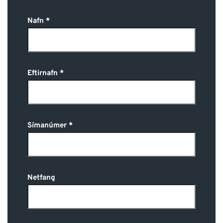
Nafn
Eftirnafn
Símanúmer
Netfang