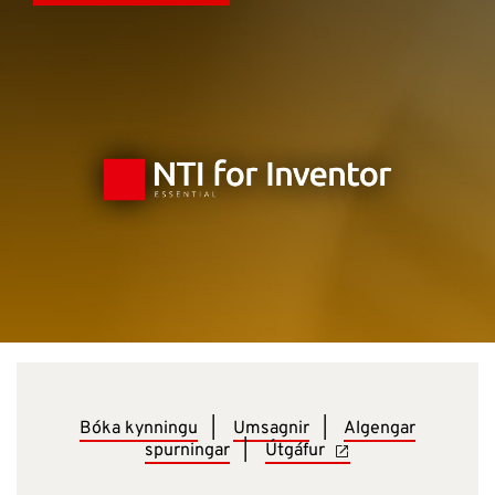
Bóka kynningu
|
Umsagnir
|
Algengar
spurningar
|
Útgáfur