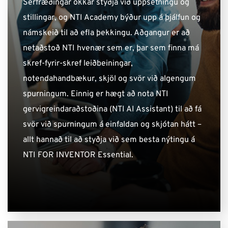
Sérfræðingar okkar styðja við uppsetningu og
stillingar, og NTI Academy býður upp á þjálfun og
námskeið til að efla þekkingu. Aðgangur er að
netaðstoð NTI hvenær sem er, þar sem finna má
skref-fyrir-skref leiðbeiningar,
notendahandbækur, skjöl og svör við algengum
spurningum. Einnig er hægt að nota NTI
gervigreindaraðstoðina (NTI AI Assistant) til að fá
svör við spurningum á einfaldan og skjótan hátt –
allt hannað til að styðja við sem besta nýtingu á
NTI FOR INVENTOR Essential.