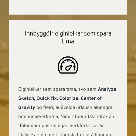
Innbyggðir eiginleikar sem spara
tíma
Eiginleikar sem spara tíma, svo sem
Analyze
Sketch, Quick fix, Colorize, Center of
Gravity
og fleiri, auðvelda úrlausn algengra
hönnunarverkefna. Niðurstöður fást strax án
flókinnar uppsetningar, verkferlar verða
skilvirkari og meiri áhersla færist á hönnun