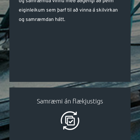
og samræmda vinnu með aðgengi að þeim
eiginleikum sem þarf til að vinna á skilvirkan
og samræmdan hátt.
Samræmi án flækjustigs