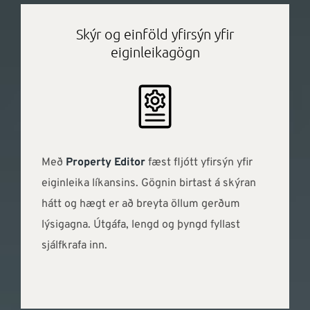
Skýr og einföld yfirsýn yfir
eiginleikagögn
Með
Property Editor
fæst fljótt yfirsýn yfir
eiginleika líkansins. Gögnin birtast á skýran
hátt og hægt er að breyta öllum gerðum
lýsigagna. Útgáfa, lengd og þyngd fyllast
sjálfkrafa inn.