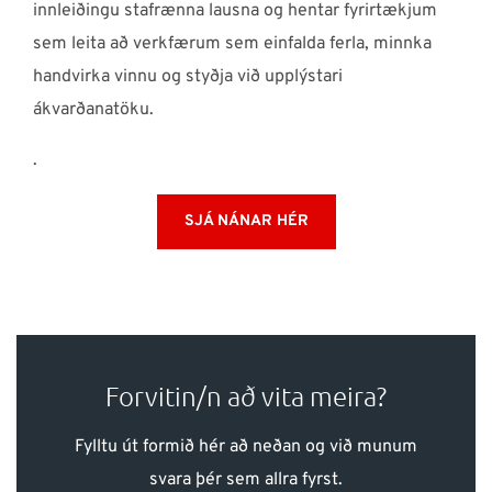
innleiðingu stafrænna lausna og hentar fyrirtækjum
sem leita að verkfærum sem einfalda ferla, minnka
handvirka vinnu og styðja við upplýstari
ákvarðanatöku.
.
SJÁ NÁNAR HÉR
Forvitin/n að vita meira?
Fylltu út formið hér að neðan og við munum
svara þér sem allra fyrst.