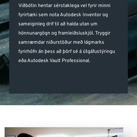
Viðbótin hentar sérstaklega vel fyrir minni
fyrirtæki sem nota Autodesk Inventor og
sameiginleg drif til að halda utan um
hönnunargögn og framleiðsluskjöl. Tryggir
samræmdar niðurstöður með lágmarks
fyrirhöfn án þess að þörf sé á útgáfustýringu
eða Autodesk Vault Professional.