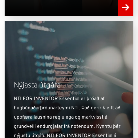
Nýjasta útgáfa
NTI FOR INVENTOR Essential er þróað af
hugbúnaðarþróunarteymi NTI. Það gerir kleift að
uppfæra lausnina reglulega og markvisst á
grundvelli endurgjafar frá notendum. Kynntu þér
nýjustu útgáfu NTI FOR INVENTOR Essential á