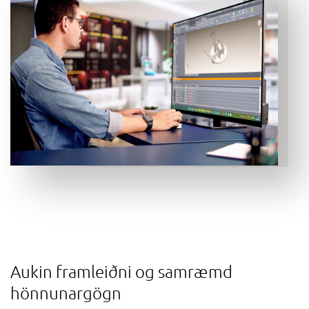
Aukin framleiðni og samræmd
hönnunargögn