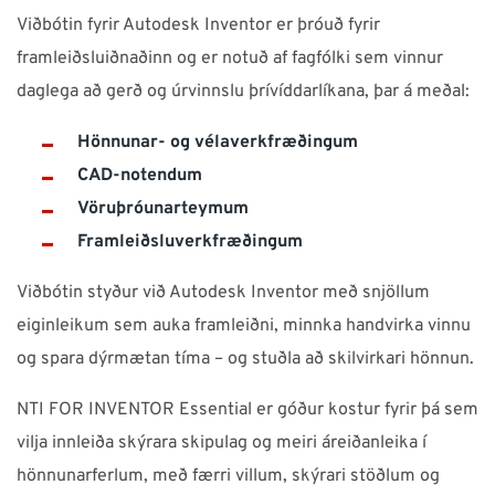
Viðbótin fyrir Autodesk Inventor er þróuð fyrir
framleiðsluiðnaðinn og er notuð af fagfólki sem vinnur
daglega að gerð og úrvinnslu þrívíddarlíkana, þar á meðal:
Hönnunar- og vélaverkfræðingum
CAD-notendum
Vöruþróunarteymum
Framleiðsluverkfræðingum
Viðbótin styður við Autodesk Inventor með snjöllum
eiginleikum sem auka framleiðni, minnka handvirka vinnu
og spara dýrmætan tíma – og stuðla að skilvirkari hönnun.
NTI FOR INVENTOR Essential er góður kostur fyrir þá sem
vilja innleiða skýrara skipulag og meiri áreiðanleika í
hönnunarferlum, með færri villum, skýrari stöðlum og