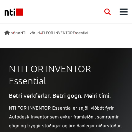
Skip to main content
NTI logo
Search
Men
FAGSVIÐ
vörur
NTI - vörur
NTI FOR INVENTOR
Essential
RÁÐGJÖF
NTI FOR INVENTOR
VÖRUR
Essential
ACADEMY
Betri verkferlar. Betri gögn. Meiri tími.
VIÐBURÐIR
NTI FOR INVENTOR Essential er snjöll viðbót fyrir
Autodesk Inventor sem eykur framleiðni, samræmir
INNSÝN
gögn og tryggir stöðugar og áreiðanlegar niðurstöður.