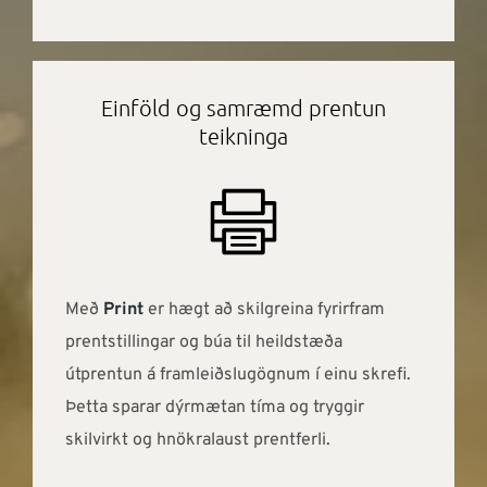
Einföld og samræmd prentun
teikninga
Með
Print
er hægt að skilgreina fyrirfram
prentstillingar og búa til heildstæða
útprentun á framleiðslugögnum í einu skrefi.
Þetta sparar dýrmætan tíma og tryggir
skilvirkt og hnökralaust prentferli.