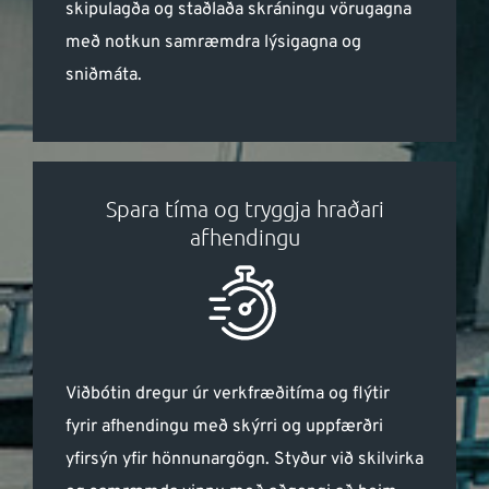
skipulagða og staðlaða skráningu vörugagna
með notkun samræmdra lýsigagna og
sniðmáta.
Spara tíma og tryggja hraðari
afhendingu
Viðbótin dregur úr verkfræðitíma og flýtir
fyrir afhendingu með skýrri og uppfærðri
yfirsýn yfir hönnunargögn. Styður við skilvirka