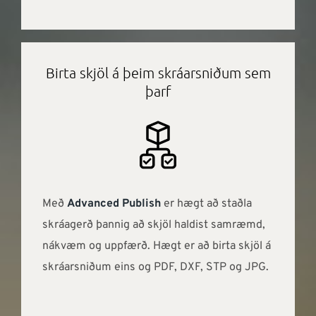
Birta skjöl á þeim skráarsniðum sem
þarf
Með
Advanced Publish
er hægt að staðla
skráagerð þannig að skjöl haldist samræmd,
nákvæm og uppfærð. Hægt er að birta skjöl á
skráarsniðum eins og PDF, DXF, STP og JPG.