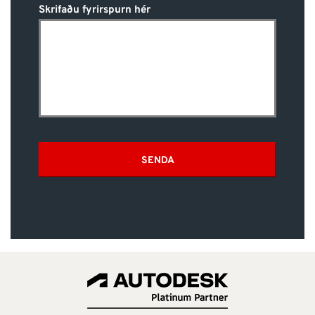
Skrifaðu fyrirspurn hér
SENDA