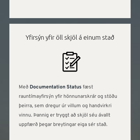
Yfirsýn yfir öll skjöl á einum stað
Með
Documentation Status
fæst
rauntímayfirsýn yfir hönnunarskrár og stöðu
þeirra, sem dregur úr villum og handvirkri
vinnu. Þannig er tryggt að skjöl séu ávallt
uppfærð þegar breytingar eiga sér stað.