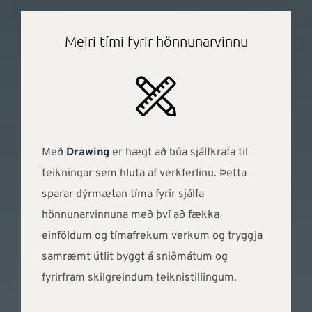
Meiri tími fyrir hönnunarvinnu
Með
Drawing
er hægt að búa sjálfkrafa til
teikningar sem hluta af verkferlinu. Þetta
sparar dýrmætan tíma fyrir sjálfa
hönnunarvinnuna með því að fækka
einföldum og tímafrekum verkum og tryggja
samræmt útlit byggt á sniðmátum og
fyrirfram skilgreindum teiknistillingum.