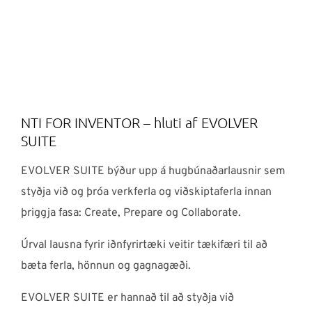
NTI FOR INVENTOR – hluti af EVOLVER
SUITE
EVOLVER SUITE býður upp á hugbúnaðarlausnir sem
styðja við og þróa verkferla og viðskiptaferla innan
þriggja fasa: Create, Prepare og Collaborate.
Úrval lausna fyrir iðnfyrirtæki veitir tækifæri til að
bæta ferla, hönnun og gagnagæði.
EVOLVER SUITE er hannað til að styðja við