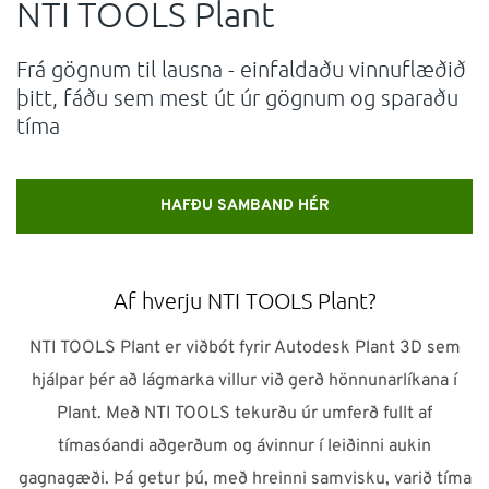
NTI TOOLS Plant
ÞJÓNUSTA
Frá gögnum til lausna - einfaldaðu vinnuflæðið
þitt, fáðu sem mest út úr gögnum og sparaðu
Verum í góðu sambandi!
tíma
Neðst á síðunni má finna símanúmer, netföng,
opnunartíma ofl. upplýsingar
HAFÐU SAMBAND HÉR
Ísland
NTI Group
Brasil
Danmark
Deutschland
Af hverju NTI TOOLS Plant?
France
España
Ireland
Italia
Nederland
Norge
NTI TOOLS Plant er viðbót fyrir Autodesk Plant 3D sem
Suomi
Sverige
UK
hjálpar þér að lágmarka villur við gerð hönnunarlíkana í
Plant. Með NTI TOOLS tekurðu úr umferð fullt af
tímasóandi aðgerðum og ávinnur í leiðinni aukin
gagnagæði. Þá getur þú, með hreinni samvisku, varið tíma