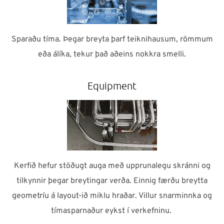
Sparaðu tíma. Þegar breyta þarf teiknihausum, römmum
eða álíka, tekur það aðeins nokkra smelli.
Equipment
Kerfið hefur stöðugt auga með upprunalegu skránni og
tilkynnir þegar breytingar verða. Einnig færðu breytta
geometríu á layout-ið miklu hraðar. Villur snarminnka og
tímasparnaður eykst í verkefninu.