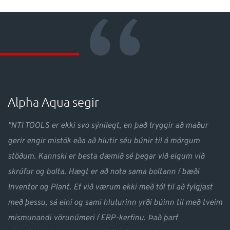
“
Alpha Aqua segir
"NTI TOOLS er ekki svo sýnilegt, en það tryggir að maður
gerir engir mistök eða að hlutir séu búnir til á mörgum
stöðum. Kannski er besta dæmið sé þegar við eigum við
skrúfur og bolta. Hægt er að nota sama boltann í bæði
Inventor og Plant. Ef við værum ekki með tól til að fylgjast
með þessu, sá eini og sami hluturinn yrði búinn til með tveim
mismunandi vörunúmeri í ERP-kerfinu. Það þarf