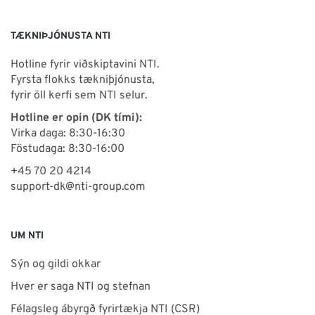
TÆKNIÞJÓNUSTA NTI
Hotline fyrir viðskiptavini NTI.
Fyrsta flokks tækniþjónusta,
fyrir öll kerfi sem NTI selur.
Hotline er opin (DK tími):
Virka daga: 8:30-16:30
Föstudaga: 8:30-16:00
+45 70 20 4214
support-dk@nti-group.com
UM NTI
Sýn og gildi okkar
Hver er saga NTI og stefnan
Félagsleg ábyrgð fyrirtækja NTI (CSR)