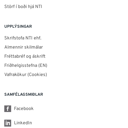
Störf í boði hjá NTI
UPPLÝSINGAR
Skrifstofa NTI ehf.
Almennir skilmálar
Fréttabréf og áskrift
Friðhelgisstefna (EN)
Vafrakökur (Cookies)
SAMFÉLAGSMIÐLAR
Facebook
LinkedIn