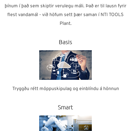
þínum í það sem skiptir verulegu máli. Það er til lausn fyrir
flest vandamál - við höfum sett þær saman í NTI TOOLS
Plant.
Basis
Tryggðu rétt möppuskipulag og einblíndu á hönnun
Smart