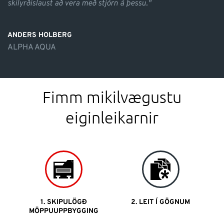
skilyrðislaust að vera með stjórn á þessu."
ANDERS HOLBERG
ALPHA AQUA
Fimm mikilvægustu
eiginleikarnir
1. SKIPULÖGÐ
2. LEIT Í GÖGNUM
MÖPPUUPPBYGGING