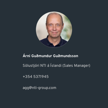
Árni Guðmundur Guðmundsson
Sölustjóri NTI á Íslandi (Sales Manager)
+354 5371945
agg@nti-group.com