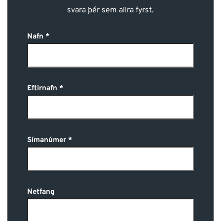
svara þér sem allra fyrst.
Nafn
Eftirnafn
Símanúmer
Netfang