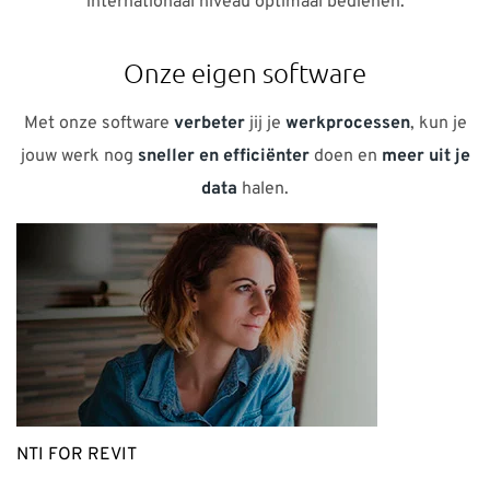
Met onze software
verbeter
jij je
werkprocessen
, kun je
jouw werk nog
sneller en efficiënter
doen en
meer uit je
data
halen.
NTI FOR REVIT
Met deze handige add-on heb je meer dan 100
verschillende functionaliteiten tot je beschikking