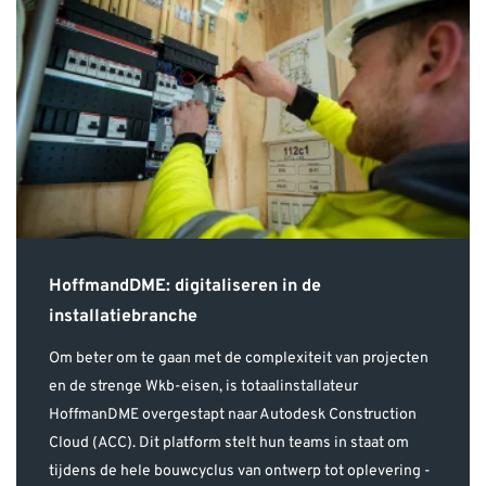
HoffmandDME: digitaliseren in de
installatiebranche
Om beter om te gaan met de complexiteit van projecten
en de strenge Wkb-eisen, is totaalinstallateur
HoffmanDME overgestapt naar Autodesk Construction
Cloud (ACC). Dit platform stelt hun teams in staat om
tijdens de hele bouwcyclus van ontwerp tot oplevering -
op kantoor en alle projectlocaties - beter samen te
werken en met dezelfde oplossing te BIMmen.