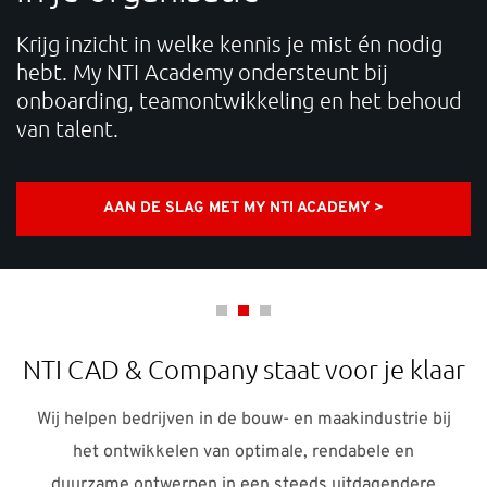
efficiënt werken en digitaliseren in de bouw-
OVER ONS
en maakindustrie wanneer het jou uitkomt.
CONTACT
d
KIJK ONZE WEBINARS TERUG >
Waarmee kunnen we je helpen?
Contact: +31 88 494 6666 Support: +31 88 494 66 71 E-
mail:
support-nl@nti-group.com
NTI CAD & Company staat voor je klaar
Wij helpen bedrijven in de bouw- en maakindustrie bij
Nederland
NTI Group
Brasil
Danmark
het ontwikkelen van optimale, rendabele en
Deutschland
France
España
Ireland
Ísland
duurzame ontwerpen in een steeds uitdagendere
Italia
Norge
Suomi
Sverige
UK
wereld.